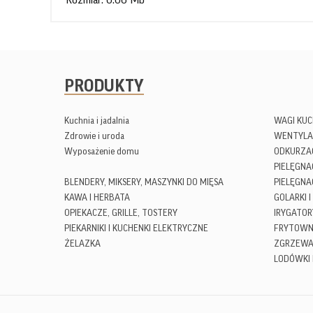
Rozmiar: 0.06 Mb
PRODUKTY
Kuchnia i jadalnia
WAGI KU
Zdrowie i uroda
WENTYLA
Wyposażenie domu
ODKURZA
PIELĘGN
BLENDERY, MIKSERY, MASZYNKI DO MIĘSA
PIELĘGNA
KAWA I HERBATA
GOLARKI I
OPIEKACZE, GRILLE, TOSTERY
IRYGATOR
PIEKARNIKI I KUCHENKI ELEKTRYCZNE
FRYTOWN
ŻELAZKA
ZGRZEWA
LODÓWKI 