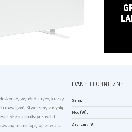
G
LA
DRUKUJ
DANE TECHNICZNE
doskonały wybór dla tych, którzy
Seria:
ych rozwiązań. Stworzony z myślą
Moc (W):
estetykę minimalistycznych i
Zasilanie (V):
ansowaną technologię ogrzewania