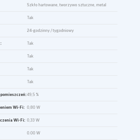
Szkło hartowane, tworzywo sztuczne, metal
Tak
24-godzinny / tygodniowy
:
Tak
Tak
Tak
Tak
 pomieszczeń:
49,5 %
zeniem Wi-Fi:
0,80 W
czenia Wi-Fi:
0,33 W
0.00 W