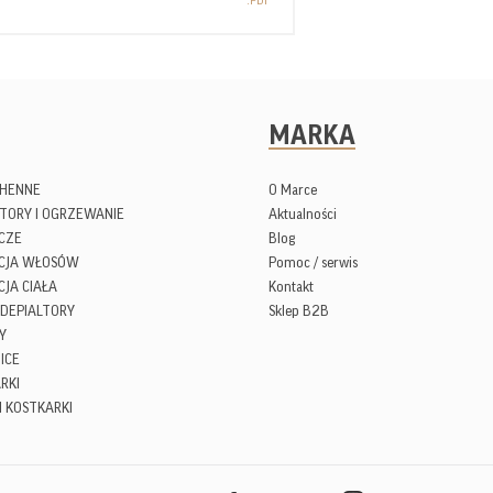
MARKA
CHENNE
O Marce
TORY I OGRZEWANIE
Aktualności
CZE
Blog
ACJA WŁOSÓW
Pomoc / serwis
CJA CIAŁA
Kontakt
 DEPIALTORY
Sklep B2B
Y
ICE
RKI
I KOSTKARKI