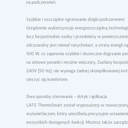
na podczerwień.
Szybkie i oszczędne ogrzewanie dzięki podczerwieni
Urządzenie wykorzystuje energooszczędną technologię
lecz bezpośrednio osoby i przedmioty w pomieszczeniu
odczuwalny jest niemal natychmiast, a straty energii s
500 W, co zapewnia szybkie i skuteczne dogrzanie pom
na zimowe poranki i mroźne wieczory. Zasilany bezpoś
240V (50 Hz), nie wymaga żadnej skomplikowanej insta
cieszyć się komfortem.
Dwa sposoby sterowania – dotyk i aplikacja
LAFE ThermoSmart został wyposażony w nowoczesny
wyświetlaczem, który umożliwia precyzyjne ustawienie
wszystkich dostępnych funkcji. Możesz także zarządz