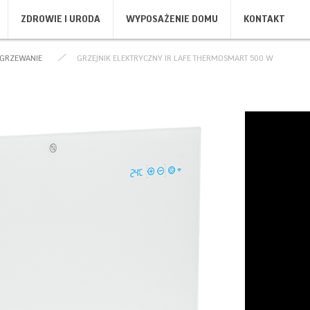
ZDROWIE I URODA
WYPOSAŻENIE DOMU
KONTAKT
KTY
GRZEWANIE
GRZEJNIK ELEKTRYCZNY IR LAFE THERMOSMART 500 W
KI
KAWA I HERBATA
OPIEKACZE, GRILLE, TOSTERY
PIE
EL
CZAJNIKI
OPIEKACZE DO KANAPEK
PIE
MŁYNKI DO KAWY
TOSTERY
KU
WENTYLATORY I OGRZEWANIE
ODKURZACZE
PI
OGRZEWANIE
ODKURZACZE
SUS
LO
LO
PR
ST
IRYGATORY
FRYTOWNICE
ZG
IRYGATORY
FRYTOWNICE
ZG