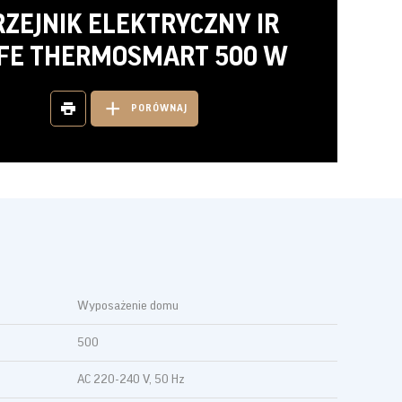
RZEJNIK ELEKTRYCZNY IR
FE THERMOSMART 500 W
PORÓWNAJ
Wyposażenie domu
500
AC 220-240 V, 50 Hz