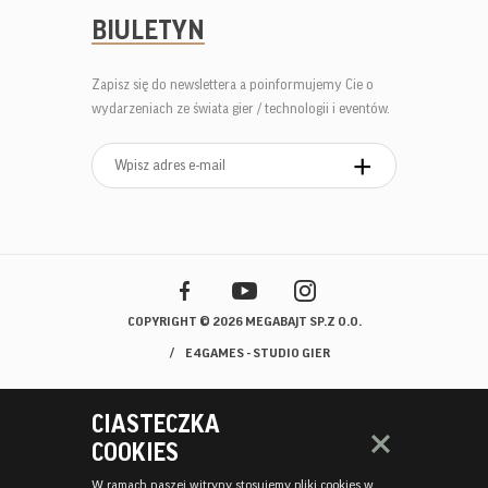
BIULETYN
Zapisz się do newslettera a poinformujemy Cie o
wydarzeniach ze świata gier / technologii i eventów.
COPYRIGHT © 2026 MEGABAJT SP.Z O.O.
E4GAMES - STUDIO GIER
CIASTECZKA
COOKIES
W ramach naszej witryny stosujemy pliki cookies w