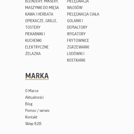
BLENDERY, MIKSERY,
PIELĘGNACJA
MASZYNKI DO MIĘSA
WŁOSÓW
KAWA I HERBATA
PIELĘGNACJA CIAŁA
OPIEKACZE, GRILLE,
GOLARKI I
TOSTERY
DEPIALTORY
PIEKARNIKI I
IRYGATORY
KUCHENKI
FRYTOWNICE
ELEKTRYCZNE
ZGRZEWARKI
ŻELAZKA
LODÓWKI I
KOSTKARKI
MARKA
O Marce
Aktualności
Blog
Pomoc / serwis
Kontakt
Sklep B2B