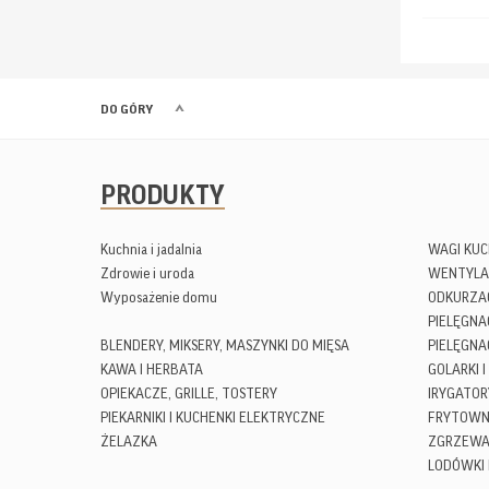
DO GÓRY
PRODUKTY
Kuchnia i jadalnia
WAGI KU
Zdrowie i uroda
WENTYLA
Wyposażenie domu
ODKURZA
PIELĘGN
BLENDERY, MIKSERY, MASZYNKI DO MIĘSA
PIELĘGNA
KAWA I HERBATA
GOLARKI I
OPIEKACZE, GRILLE, TOSTERY
IRYGATOR
PIEKARNIKI I KUCHENKI ELEKTRYCZNE
FRYTOWN
ŻELAZKA
ZGRZEWA
LODÓWKI 