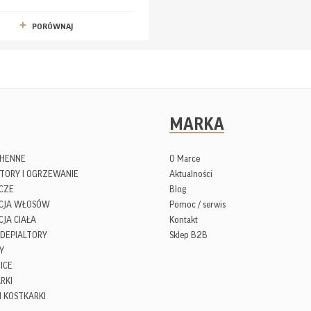
PORÓWNAJ
MARKA
CHENNE
O Marce
TORY I OGRZEWANIE
Aktualności
CZE
Blog
ACJA WŁOSÓW
Pomoc / serwis
CJA CIAŁA
Kontakt
 DEPIALTORY
Sklep B2B
Y
ICE
RKI
I KOSTKARKI