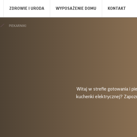
ZDROWIE I URODA
WYPOSAŻENIE DOMU
KONTAKT
KTY
PIEKARNIKI
KI
KAWA I HERBATA
OPIEKACZE, GRILLE, TOSTERY
PIE
EL
CZAJNIKI
OPIEKACZE DO KANAPEK
PIE
MŁYNKI DO KAWY
TOSTERY
KU
WENTYLATORY I OGRZEWANIE
ODKURZACZE
PI
OGRZEWANIE
ODKURZACZE
SUS
LO
LO
Witaj w strefie gotowania i p
PR
kuchenki elektrycznej? Zapozn
ST
IRYGATORY
FRYTOWNICE
ZG
IRYGATORY
FRYTOWNICE
ZG