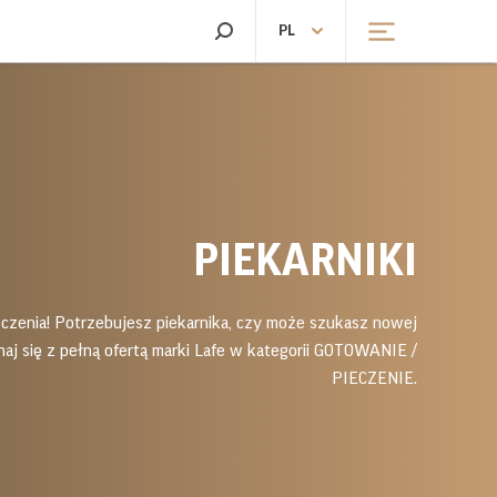
SZUKAJ
PL
KARNIKI I KUCHENKI
ŻELAZKA
EKTRYCZNE
ŻELAZKA
KARNIKI
CHENKI ELEKTRYCZNE
ELĘGNACJA WŁOSÓW
PIELĘGNACJA CIAŁA
PIEKARNIKI
ZARKI
MASAŻERY
KÓWKO-SUSZARKI
WAGI ŁAZIENKOWE
KÓWKI
ieczenia! Potrzebujesz piekarnika, czy może szukasz nowej
OSTOWNICE
aj się z pełną ofertą marki Lafe w kategorii GOTOWANIE /
RZYŻARKI
PIECZENIE.
RZEWARKI
LODÓWKI I KOSTKARKI
RZEWARKI
LODÓWKI I KOSTKARKI