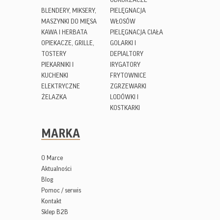
BLENDERY, MIKSERY,
PIELĘGNACJA
MASZYNKI DO MIĘSA
WŁOSÓW
KAWA I HERBATA
PIELĘGNACJA CIAŁA
OPIEKACZE, GRILLE,
GOLARKI I
TOSTERY
DEPIALTORY
PIEKARNIKI I
IRYGATORY
KUCHENKI
FRYTOWNICE
ELEKTRYCZNE
ZGRZEWARKI
ŻELAZKA
LODÓWKI I
KOSTKARKI
MARKA
O Marce
Aktualności
Blog
Pomoc / serwis
Kontakt
Sklep B2B