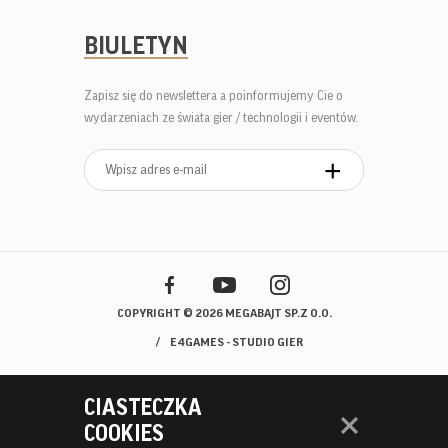
BIULETYN
Zapisz się do newslettera a poinformujemy Cie o
wydarzeniach ze świata gier / technologii i eventów.
COPYRIGHT © 2026 MEGABAJT SP.Z O.O.
E4GAMES - STUDIO GIER
CIASTECZKA
COOKIES