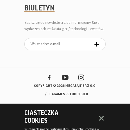
BIULETYN
Zapisz się do newslettera a poinformujemy Cie o
wydarzeniach ze świata gier / technologii i eventów.
COPYRIGHT © 2026 MEGABAJT SP.Z O.O.
E4GAMES - STUDIO GIER
CIASTECZKA
COOKIES
W ramach naszej witryny stosujemy pliki cookies w