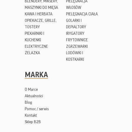
BLENDERY, MIKSERY,
PIELĘGNACJA
MASZYNKI DO MIĘSA
WŁOSÓW
KAWA I HERBATA
PIELĘGNACJA CIAŁA
OPIEKACZE, GRILLE,
GOLARKI I
TOSTERY
DEPIALTORY
PIEKARNIKI I
IRYGATORY
KUCHENKI
FRYTOWNICE
ELEKTRYCZNE
ZGRZEWARKI
ŻELAZKA
LODÓWKI I
KOSTKARKI
MARKA
O Marce
Aktualności
Blog
Pomoc / serwis
Kontakt
Sklep B2B