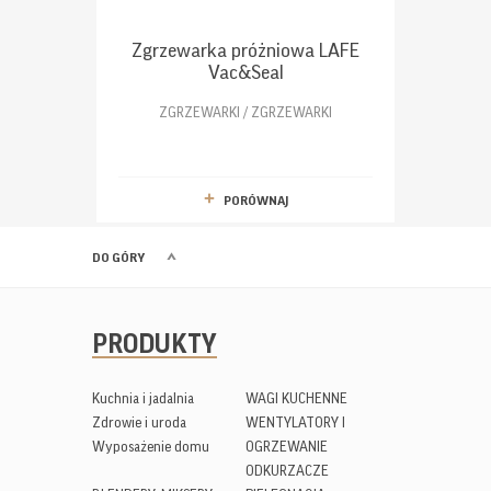
Zgrzewarka próżniowa LAFE
Vac&Seal
ZGRZEWARKI / ZGRZEWARKI
PORÓWNAJ
DO GÓRY
PRODUKTY
Kuchnia i jadalnia
WAGI KUCHENNE
Zdrowie i uroda
WENTYLATORY I
Wyposażenie domu
OGRZEWANIE
ODKURZACZE