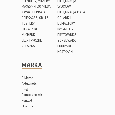
BLENDERY, MIKSERY,
PIELĘGNACJA
MASZYNKI DO MIĘSA
WŁOSÓW
KAWA I HERBATA
PIELĘGNACJA CIAŁA
OPIEKACZE, GRILLE,
GOLARKI I
TOSTERY
DEPIALTORY
PIEKARNIKI I
IRYGATORY
KUCHENKI
FRYTOWNICE
ELEKTRYCZNE
ZGRZEWARKI
ŻELAZKA
LODÓWKI I
KOSTKARKI
MARKA
O Marce
Aktualności
Blog
Pomoc / serwis
Kontakt
Sklep B2B