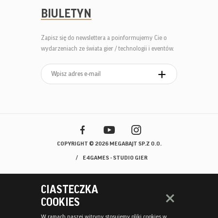
BIULETYN
Zapisz się do newslettera a poinformujemy Cie o
wydarzeniach ze świata gier / technologii i eventów.
COPYRIGHT © 2026 MEGABAJT SP.Z O.O.
E4GAMES - STUDIO GIER
CIASTECZKA
COOKIES
W ramach naszej witryny stosujemy pliki cookies w