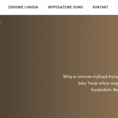
ZDROWIE I URODA
WYPOSAŻENIE DOMU
KONTAKT
KTY
I
KI
KAWA I HERBATA
OPIEKACZE, GRILLE, TOSTERY
PIE
EL
CZAJNIKI
OPIEKACZE DO KANAPEK
PIE
MŁYNKI DO KAWY
TOSTERY
KU
WENTYLATORY I OGRZEWANIE
ODKURZACZE
PI
OGRZEWANIE
ODKURZACZE
SUS
LO
LO
Witaj w centrum stylizacji fryzu
PR
żeby Twoje włosy wygl
ST
fryzjerskich. N
IRYGATORY
FRYTOWNICE
ZG
IRYGATORY
FRYTOWNICE
ZG