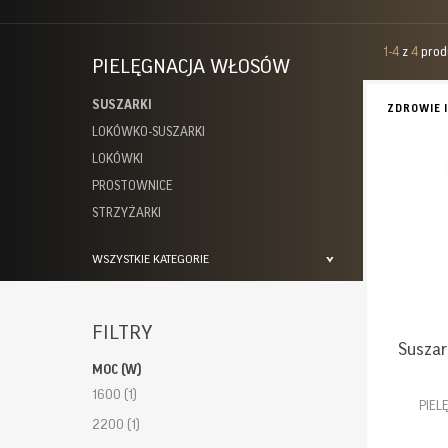
1-4
z
4
prod
PIELĘGNACJA WŁOSÓW
SUSZARKI
ZDROWIE 
LOKÓWKO-SUSZARKI
LOKÓWKI
PROSTOWNICE
STRZYŻARKI
WSZYSTKIE KATEGORIE
FILTRY
Suszar
MOC (W)
1600
(1)
PIEL
2200
(1)