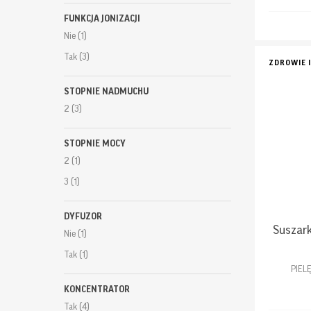
FUNKCJA JONIZACJI
Nie
(1)
Tak
(3)
ZDROWIE 
STOPNIE NADMUCHU
2
(3)
STOPNIE MOCY
2
(1)
3
(1)
DYFUZOR
Suszark
Nie
(1)
Tak
(1)
PIEL
KONCENTRATOR
Tak
(4)