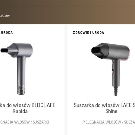
uktów
I URODA
ZDROWIE I URODA
ka do włosów BLDC LAFE
Suszarka do włosów LAFE S
Rapida
Shine
ĘGNACJA WŁOSÓW / SUSZARKI
PIELĘGNACJA WŁOSÓW / SUSZA