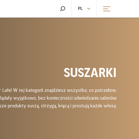
SZUKAJ
PL
KARNIKI I KUCHENKI
ŻELAZKA
EKTRYCZNE
ŻELAZKA
KARNIKI
CHENKI ELEKTRYCZNE
ELĘGNACJA WŁOSÓW
PIELĘGNACJA CIAŁA
SUSZARKI
ZARKI
MASAŻERY
KÓWKO-SUSZARKI
WAGI ŁAZIENKOWE
KÓWKI
r Lafe! W tej kategorii znajdziesz wszystko, co potrzebne,
OSTOWNICE
ądały wyjątkowo, bez konieczności odwiedzania salonów
RZYŻARKI
asze produkty suszą, strzygą, kręcą i prostują każde włosy.
RZEWARKI
LODÓWKI I KOSTKARKI
RZEWARKI
LODÓWKI I KOSTKARKI