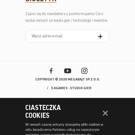
Zapisz się do newslettera a poinformujemy Cie o
wydarzeniach ze świata gier / technologii i eventów.
COPYRIGHT © 2026 MEGABAJT SP.Z O.O.
E4GAMES - STUDIO GIER
CIASTECZKA
COOKIES
W ramach naszej witryny stosujemy pliki cookies w
celu świadczenia Państwu usług na najwyższym
poziomie, w tym w sposób dostosowany do