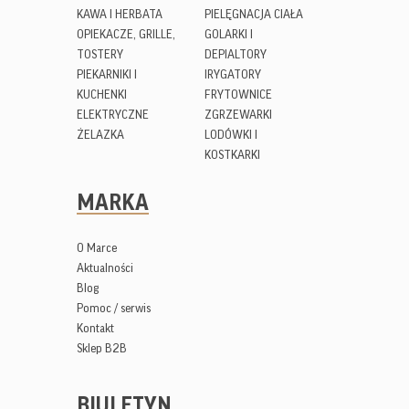
KAWA I HERBATA
PIELĘGNACJA CIAŁA
OPIEKACZE, GRILLE,
GOLARKI I
TOSTERY
DEPIALTORY
PIEKARNIKI I
IRYGATORY
KUCHENKI
FRYTOWNICE
ELEKTRYCZNE
ZGRZEWARKI
ŻELAZKA
LODÓWKI I
KOSTKARKI
MARKA
O Marce
Aktualności
Blog
Pomoc / serwis
Kontakt
Sklep B2B
BIULETYN